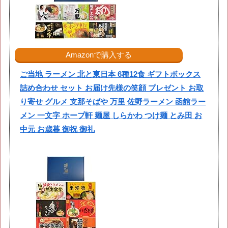
Amazonで購入する
ご当地 ラーメン 北と東日本 6種12食 ギフトボックス
詰め合わせ セット お届け先様の笑顔 プレゼント お取
り寄せ グルメ 支那そばや 万里 佐野ラーメン 函館ラー
メン 一文字 ホープ軒 麺屋 しらかわ つけ麺 とみ田 お
中元 お歳暮 御祝 御礼