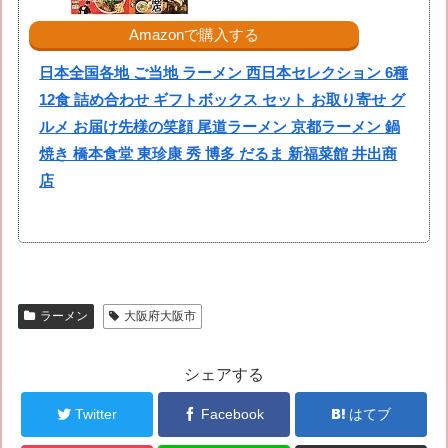
Amazonで購入する
日本全国各地 ご当地 ラーメン 西日本セレクション 6種
12食 詰め合わせ ギフトボックス セット お取り寄せ グ
ルメ お届け先様の笑顔 尾道ラーメン 京都ラーメン 鍋
焼き 橋本食堂 東珍康 秀 博多 だるま 新福菜館 井出商
店
ラーメン
大阪府大阪市
シェアする
Twitter
Facebook
はてブ