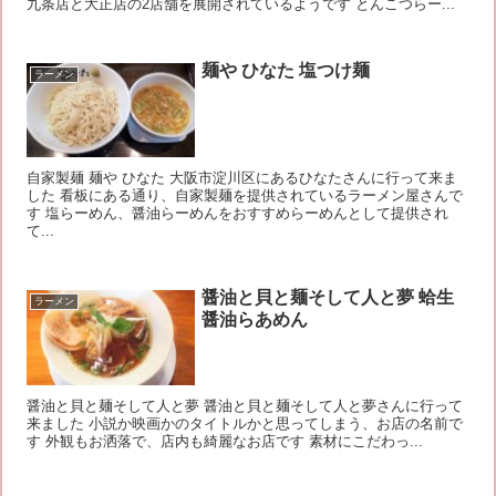
九条店と大正店の2店舗を展開されているようです とんこつらー...
麺や ひなた 塩つけ麺
ラーメン
自家製麺 麺や ひなた 大阪市淀川区にあるひなたさんに行って来ま
した 看板にある通り、自家製麺を提供されているラーメン屋さんで
す 塩らーめん、醤油らーめんをおすすめらーめんとして提供され
て...
醤油と貝と麺そして人と夢 蛤生
ラーメン
醤油らあめん
醤油と貝と麺そして人と夢 醤油と貝と麺そして人と夢さんに行って
来ました 小説か映画かのタイトルかと思ってしまう、お店の名前で
す 外観もお洒落で、店内も綺麗なお店です 素材にこだわっ...